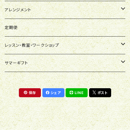
デザイナーおまかせ
本数指定
アーティフィシャル（造花）
アレンジメント
デザイナーズオリジナル
蘭系
弔事用
慶事用
大輪系
百合の花束
プリザーブドブーケ
観葉植物
御祝
アレンジメント
ステンディングブーケ
鉢物
その他
デザイナーズブランド【me-mi-you】
弔事用
ミディ（中輪・ミニ系）
慶事用
御祝・開店・竣工・創業など
プロポーズブーケ
ドライフラワーブーケ
花鉢
お悔み
御祝
定期便
その他・おまかせ
その他
弔事用
インテリア（中鉢系・ミニ観葉・多肉）
母の日GIF
アーティフィシャルフラワー
アーティフィシャルフラワー
その他の花鉢
その他
お悔み
レッスン・教室・ワークショップ
その他
その他
オーダーメード・買取
慶事用
ハーバリューム
その他
ワークショップ（お店で）
サマーギフト
ウインターギフト（お歳暮）
貸出・レンタル
弔事用
デザイナーズおまかせ
ワークショップ（出張）
花束・アレンジメント・スタンディングブーケ
保存
シェア
LINE
ポスト
シクラメン
レンタル
デザイナーズオリジナル
レッスン
観葉植物
ポインセチア
多肉植物
蘭