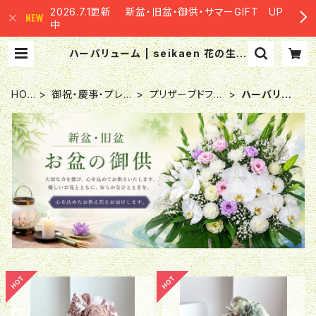
2026.7.1更新 新盆・旧盆・御供・サマーGIFT UP
中
ハーバリューム | seikaen 花の生華
園
HO
御祝・慶事・プレ
プリザーブドフラ
ハーバリュ
ME
ゼント
ワー
ーム