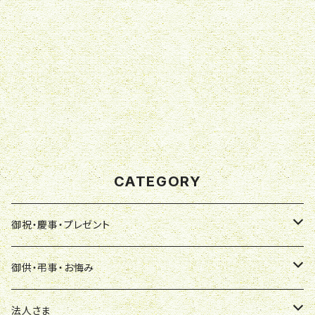
CATEGORY
御祝・慶事・プレゼント
アレンジメント
御供・弔事・お悔み
ワンサイド
花束
アレンジメント
法人さま