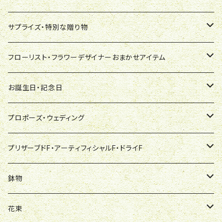
オールラウンド
スタンダード花束
ワンサイド
蘭鉢
花束
胡蝶蘭
サプライズ・特別な贈り物
おまかせ
ブーケ風花束
ペット用
胡蝶蘭
スタンダード花束
観葉植物
プリザーブドフラワー
観葉植物
デザイナーズアレンジ
フローリスト・フラワーデザイナーおまかせアイテム
スタンディングブーケ
シンビジューム
ブーケ風花束
ミニ観葉（テーブルサイズ）
オーダーメード予約注文
プリザーブドフラワー
蘭鉢
生花スタンド
デザイナーズブーケ
花束[フローリスト・フラワーデザイナーおまかせ]
お誕生日・記念日
その他・おまかせ
その他の蘭
スタンディングブーケ
中鉢（7号～8号）
デザイナーオリジナル商品
ハーバリューム
胡蝶蘭
御祝
オーダーメード予約注文
ブーケ風[フローリストおまかせ]
スタンド花
切花
お悔み・お供
デザイナーズプリザーブドフラワー
アレンジメント[フローリスト・フラワーデザイナーおまかせ]
アレンジメント
プロポーズ・ウェディング
その他
大鉢（9号～10号以上）
シンビジュウム
御供
デザイナーオリジナル商品
スタンダード[フローリストおまかせ]
1段仕立て
葬儀用生花・内花（枕花）
オーダーメード予約注文
ワンサイド[フローリストおまかせ]
ワンサイド
生花スタンド
御祝・式典
デザイナーズアーティフィシルフラワー
プリザーブドフラワー[フローリストおまかせ]
花束
ウェディングブーケ
プリザーブドF・アーティフィシャルF・ドライF
その他
その他の蘭
2段仕立
胡蝶蘭
デザイナーオリジナル商品
オールラウンド[フローリストおまかせ]
オールラウンド
ご葬儀生花1段
式典花
オーダーメード予約注文
ワンサイド[フローリストおまかせ]
ワンサイド（贈呈用）
ウェディング・チャペル用
喪中はがき届いたら
退職・送別
デザイナーズハーバリューム
ハーバリューム［フローリストおまかせ］
鉢物
赤薔薇の花束
プリザーブドFアレンジ
鉢物
モダンスタイル
おまかせ
ご葬儀生花洋花仕立て
デザイナーオリジナル商品
オールラウンド[フローリストおまかせ]
ブーケ風（オールラウンド）
カクテル・お色直し
花束
デザイナーズオーダーメード
観葉植物
慶事用
その他
薔薇の花束
ドライフラワーアレンジ
胡蝶蘭
花束