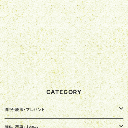
CATEGORY
御祝・慶事・プレゼント
アレンジメント
御供・弔事・お悔み