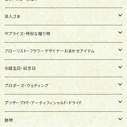
ワンサイド
花束
アレンジメント
法人さま
オールラウンド
スタンダード花束
ワンサイド
蘭鉢
花束
胡蝶蘭
サプライズ・特別な贈り物
おまかせ
ブーケ風花束
ペット用
胡蝶蘭
スタンダード花束
観葉植物
プリザーブドフラワー
観葉植物
デザイナーズアレンジ
フローリスト・フラワーデザイナーおまかせアイテム
スタンディングブーケ
シンビジューム
ブーケ風花束
ミニ観葉（テーブルサイズ）
オーダーメード予約注文
プリザーブドフラワー
蘭鉢
生花スタンド
デザイナーズブーケ
花束[フローリスト・フラワーデザイナーおまかせ]
お誕生日・記念日
その他・おまかせ
その他の蘭
スタンディングブーケ
中鉢（7号～8号）
デザイナーオリジナル商品
ハーバリューム
胡蝶蘭
御祝
オーダーメード予約注文
ブーケ風[フローリストおまかせ]
スタンド花
切花
お悔み・お供
デザイナーズプリザーブドフラワー
アレンジメント[フローリスト・フラワーデザイナーおまかせ]
アレンジメント
プロポーズ・ウェディング
その他
大鉢（9号～10号以上）
シンビジュウム
御供
デザイナーオリジナル商品
スタンダード[フローリストおまかせ]
1段仕立て
葬儀用生花・内花（枕花）
オーダーメード予約注文
ワンサイド[フローリストおまかせ]
ワンサイド
生花スタンド
御祝・式典
デザイナーズアーティフィシルフラワー
プリザーブドフラワー[フローリストおまかせ]
花束
ウェディングブーケ
プリザーブドF・アーティフィシャルF・ドライF
その他
その他の蘭
2段仕立
胡蝶蘭
デザイナーオリジナル商品
オールラウンド[フローリストおまかせ]
オールラウンド
ご葬儀生花1段
式典花
オーダーメード予約注文
ワンサイド[フローリストおまかせ]
ワンサイド（贈呈用）
ウェディング・チャペル用
喪中はがき届いたら
退職・送別
デザイナーズハーバリューム
ハーバリューム［フローリストおまかせ］
鉢物
赤薔薇の花束
プリザーブドFアレンジ
鉢物