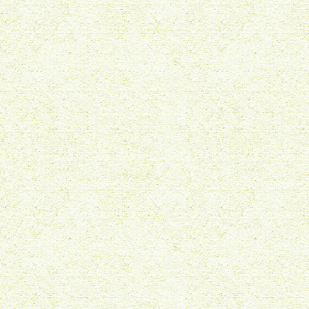
多肉植物
蘭
ミニ観葉植物
バンダ