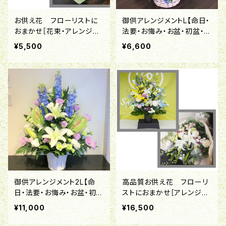
お供え花 フローリストに
御供アレンジメントL【命日・
おまかせ［花束・アレンジメ
法要・お悔み・お盆・初盆・お
ント・喪中はがきが届いた
彼岸・喪中はがきが届いた
¥5,500
¥6,600
ら］
ら】
御供アレンジメント2L【命
高品質お供え花 フローリ
日・法要・お悔み・お盆・初
ストにおまかせ［アレンジメ
盆・お彼岸・喪中はがきが届
ント(枕花)・花束・喪中はが
¥11,000
¥16,500
いたら】
きが届いたら］