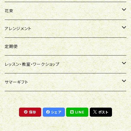
モダンスタイル
おまかせ
ご葬儀生花洋花仕立て
デザイナーオリジナル商品
オールラウンド[フローリストおまかせ]
ブーケ風（オールラウンド）
カクテル・お色直し
花束
デザイナーズオーダーメード
観葉植物
慶事用
その他
薔薇の花束
ドライフラワーアレンジ
胡蝶蘭
花束
デザイナーおまかせ
本数指定
アーティフィシャル（造花）
アレンジメント
デザイナーズオリジナル
蘭系
弔事用
慶事用
大輪系
百合の花束
プリザーブドブーケ
観葉植物
御祝
アレンジメント
ステンディングブーケ
鉢物
その他
デザイナーズブランド【me-mi-you】
弔事用
ミディ（中輪・ミニ系）
慶事用
御祝・開店・竣工・創業など
プロポーズブーケ
ドライフラワーブーケ
花鉢
お悔み
御祝
定期便
その他・おまかせ
その他
弔事用
インテリア（中鉢系・ミニ観葉・多肉）
母の日GIF
アーティフィシャルフラワー
アーティフィシャルフラワー
その他の花鉢
その他
お悔み
レッスン・教室・ワークショップ
その他
その他
オーダーメード・買取
慶事用
ハーバリューム
その他
ワークショップ（お店で）
サマーギフト
ウインターギフト（お歳暮）
貸出・レンタル
弔事用
デザイナーズおまかせ
ワークショップ（出張）
花束・アレンジメント・スタンディングブーケ
保存
シェア
LINE
ポスト
シクラメン
レンタル
デザイナーズオリジナル
レッスン
観葉植物
ポインセチア