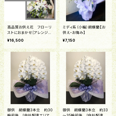
高品質お供え花 フローリ
ミディ系（小輪）胡蝶蘭【お
ストにおまかせ［アレンジメ
供え・お悔み】
ント(枕花)・花束・喪中はが
¥16,500
¥7,150
きが届いたら］
御供 胡蝶蘭3本立 約30
御供 胡蝶蘭3本立 約33
輪前後 [自社配達エリアの
～35輪前後 [自社配達エ