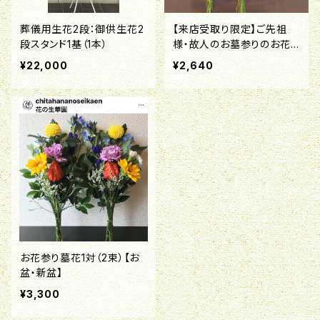
葬儀用生花2段：御供生花2
【来店受取り限定】ご先祖
段スタンド1基（1本）
様・故人のお墓参りのお花1
対 【お盆・新盆の供花】
¥22,000
¥2,640
お花参り墓花1対（2束）【お
盆・新盆】
¥3,300