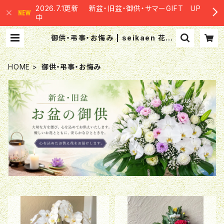
2026.7.1更新 新盆・旧盆・御供・サマーGIFT UP
中
御供・弔事・お悔み | seikaen 花の
生華園
HOME
御供・弔事・お悔み