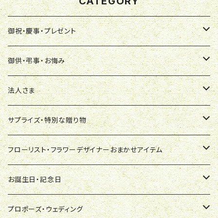
CATEGORY
御祝・慶事・プレゼント
アレンジメント
御供・弔事・お悔み
ワンサイド
花束
アレンジメント
法人さま
オールラウンド
スタンダード花束
ワンサイド
蘭鉢
花束
胡蝶蘭
サプライズ・特別な贈り物
おまかせ
ブーケ風花束
ペット用
胡蝶蘭
スタンダード花束
観葉植物
プリザーブドフラワー
観葉植物
デザイナーズアレンジ
フローリスト・フラワーデザイナーおまかせアイテム
スタンディングブーケ
シンビジューム
ブーケ風花束
ミニ観葉（テーブルサイズ）
オーダーメード予約注文
プリザーブドフラワー
蘭鉢
生花スタンド
デザイナーズブーケ
花束[フローリスト・フラワーデザイナーおまかせ]
お誕生日・記念日
その他・おまかせ
その他の蘭
スタンディングブーケ
中鉢（7号～8号）
デザイナーオリジナル商品
ハーバリューム
胡蝶蘭
御祝
オーダーメード予約注文
ブーケ風[フローリストおまかせ]
スタンド花
切花
お悔み・お供
デザイナーズプリザーブドフラワー
アレンジメント[フローリスト・フラワーデザイナーおまかせ]
アレンジメント
プロポーズ・ウェディング