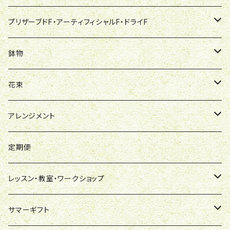
その他
大鉢（9号～10号以上）
シンビジュウム
御供
デザイナーオリジナル商品
スタンダード[フローリストおまかせ]
1段仕立て
葬儀用生花・内花（枕花）
オーダーメード予約注文
ワンサイド[フローリストおまかせ]
ワンサイド
生花スタンド
御祝・式典
デザイナーズアーティフィシルフラワー
プリザーブドフラワー[フローリストおまかせ]
花束
ウェディングブーケ
プリザーブドF・アーティフィシャルF・ドライF
その他
その他の蘭
2段仕立
胡蝶蘭
デザイナーオリジナル商品
オールラウンド[フローリストおまかせ]
オールラウンド
ご葬儀生花1段
式典花
オーダーメード予約注文
ワンサイド[フローリストおまかせ]
ワンサイド（贈呈用）
ウェディング・チャペル用
喪中はがき届いたら
退職・送別
デザイナーズハーバリューム
ハーバリューム［フローリストおまかせ］
鉢物
赤薔薇の花束
プリザーブドFアレンジ
鉢物
モダンスタイル
おまかせ
ご葬儀生花洋花仕立て
デザイナーオリジナル商品
オールラウンド[フローリストおまかせ]
ブーケ風（オールラウンド）
カクテル・お色直し
花束
デザイナーズオーダーメード
観葉植物
慶事用
その他
薔薇の花束
ドライフラワーアレンジ
胡蝶蘭
花束
デザイナーおまかせ
本数指定
アーティフィシャル（造花）
アレンジメント
デザイナーズオリジナル
蘭系
弔事用
慶事用
大輪系
百合の花束
プリザーブドブーケ
観葉植物
御祝
アレンジメント
ステンディングブーケ
鉢物
その他
デザイナーズブランド【me-mi-you】
弔事用
ミディ（中輪・ミニ系）
慶事用
御祝・開店・竣工・創業など
プロポーズブーケ
ドライフラワーブーケ
花鉢
お悔み
御祝
定期便
その他・おまかせ
その他
弔事用
インテリア（中鉢系・ミニ観葉・多肉）
母の日GIF
アーティフィシャルフラワー
アーティフィシャルフラワー
その他の花鉢
その他
お悔み
レッスン・教室・ワークショップ
その他
その他
オーダーメード・買取
慶事用
ハーバリューム
その他
ワークショップ（お店で）
サマーギフト