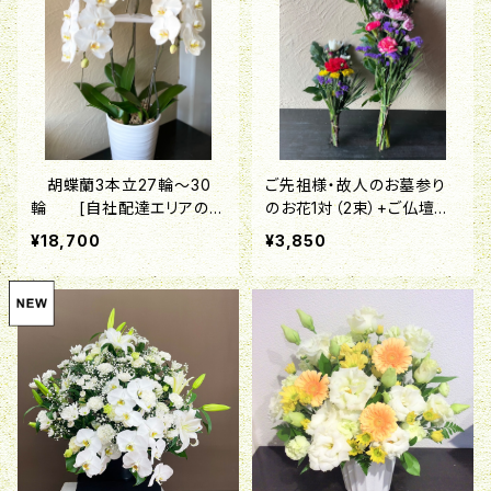
胡蝶蘭3本立27輪～30
ご先祖様・故人のお墓参り
輪 [自社配達エリアのみ
のお花1対（2束）+ご仏壇用
対応品]
仏花1束の3点セット 【命
¥18,700
¥3,850
日・月命日・お彼岸・お盆・新
盆】