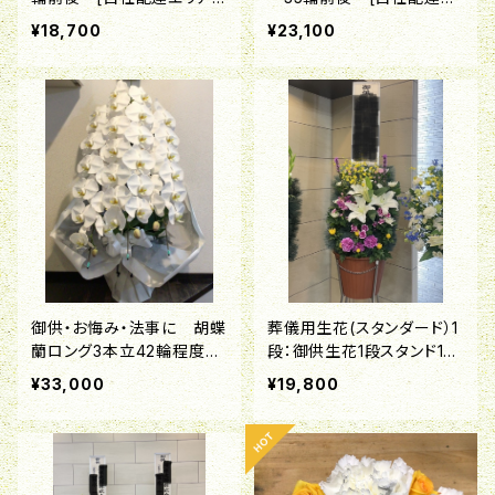
み対応品]
リアのみ対応品]
¥18,700
¥23,100
御供・お悔み・法事に 胡蝶
葬儀用生花(スタンダード）1
蘭ロング3本立42輪程度
段：御供生花1段スタンド1対
[自社配達エリアのみ対応
（2本）
¥33,000
¥19,800
品]