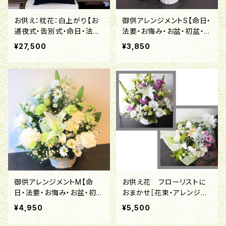
お供え：枕花：白上がり【お
御供アレンジメントS【命日・
通夜式・告別式・命日・法
法要・お悔み・お盆・初盆・お
要・お悔み・お盆・初盆・お彼
彼岸・喪中はがきが届いた
¥27,500
¥3,850
岸・喪中はがきが届いたら】
ら】
御供アレンジメントM【命
お供え花 フローリストに
日・法要・お悔み・お盆・初
おまかせ［花束・アレンジメ
盆・お彼岸・喪中はがきが届
ント・喪中はがきが届いた
¥4,950
¥5,500
いたら】
ら］