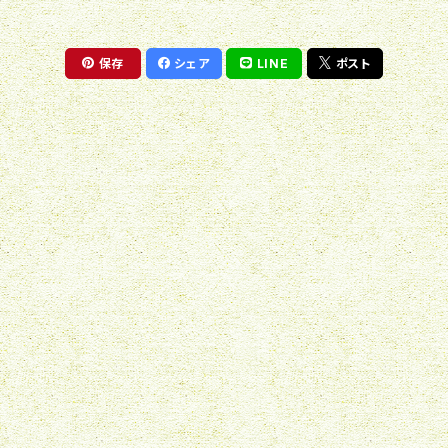
ウインターギフト（お歳暮）
貸出・レンタル
弔事用
デザイナーズおまかせ
ワークショップ（出張）
花束・アレンジメント・スタンディングブーケ
保存
シェア
LINE
ポスト
シクラメン
レンタル
デザイナーズオリジナル
レッスン
観葉植物
ポインセチア
多肉植物
蘭
ミニ観葉植物
バンダ