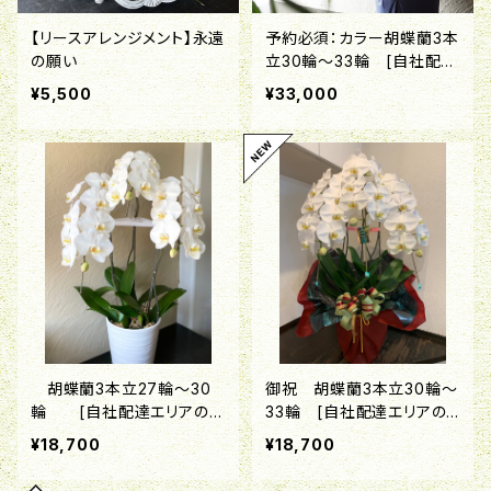
【リースアレンジメント】永遠
予約必須：カラー胡蝶蘭3本
の願い
立30輪～33輪 [自社配達
エリアのみ対応品]
¥5,500
¥33,000
胡蝶蘭3本立27輪～30
御祝 胡蝶蘭3本立30輪～
輪 [自社配達エリアのみ
33輪 [自社配達エリアの
対応品]
み対応品]
¥18,700
¥18,700