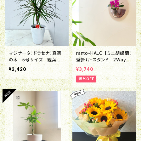
マジナータ：ドラセナ：真実
ranto-HALO 【ミニ胡蝶蘭：
の木 5号サイズ 観葉植
壁掛け・スタンド 2Wayス
物
タイル】
¥2,420
¥3,740
15%OFF