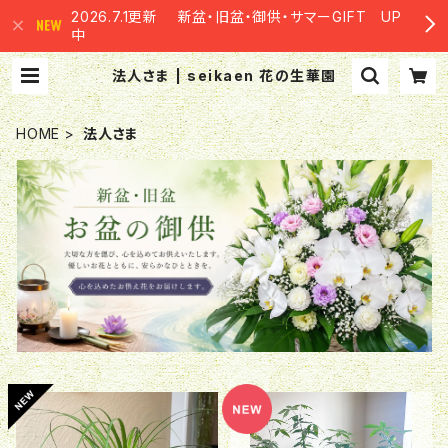
2026.7.1更新 新盆・旧盆・御供・サマーGIFT UP
中
法人さま | seikaen 花の生華園
HOME
法人さま