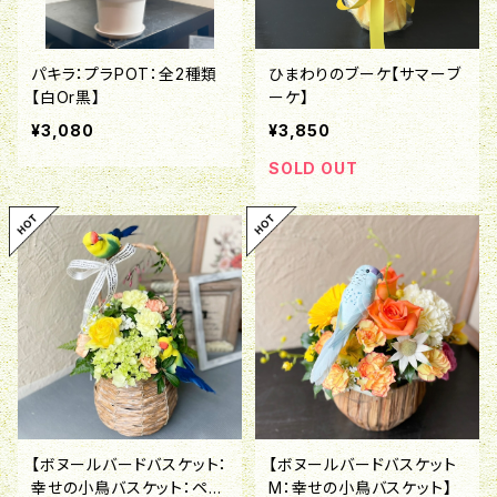
パキラ：プラPOT：全2種類
ひまわりのブーケ【サマーブ
【白Or黒】
ーケ】
¥3,080
¥3,850
SOLD OUT
【ボヌールバードバスケット：
【ボヌールバードバスケット
幸せの小鳥バスケット：ペ
M：幸せの小鳥バスケット】