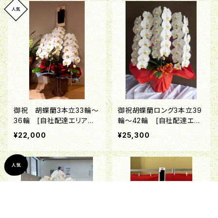
御祝 胡蝶蘭3本立33輪～
御祝胡蝶蘭ロング3本立39
36輪 [自社配達エリアの
輪～42輪 [自社配達エリ
み対応品]
アのみ対応品]
¥22,000
¥25,300