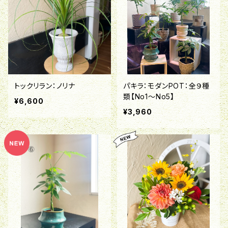
トックリラン：ノリナ
パキラ：モダンPOT：全９種
類【No1～No5】
¥6,600
¥3,960