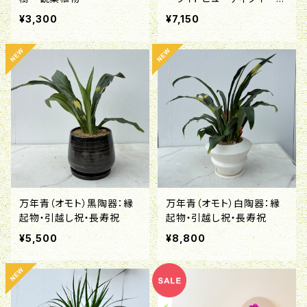
ン：3ヘッド 6号鉢
¥3,300
¥7,150
万年青（オモト）黒陶器：縁
万年青（オモト）白陶器：縁
起物・引越し祝・長寿祝
起物・引越し祝・長寿祝
¥5,500
¥8,800