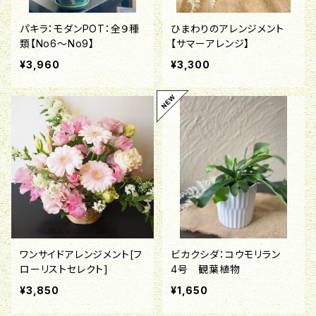
パキラ：モダンPOT：全９種
ひまわりのアレンジメント
類【No6～No9】
【サマーアレンジ】
¥3,960
¥3,300
ワンサイドアレンジメント[フ
ビカクシダ：コウモリラン
ローリストセレクト]
4号 観葉植物
¥3,850
¥1,650