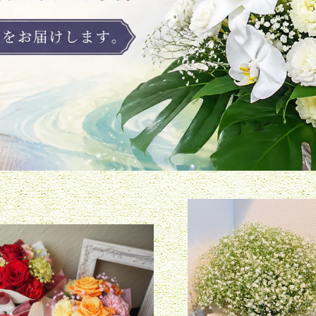
ィングブーケM [フローリスト
カスミ草のブーケ【フローリス
セレクト]
ョン】
¥4,400
¥10,000