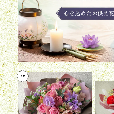
ブーケ風花束L スタイリッシュ・可愛ら
スタンデ
しく・お好みに仕立てる[フローリストセ
¥6,600
レクト]